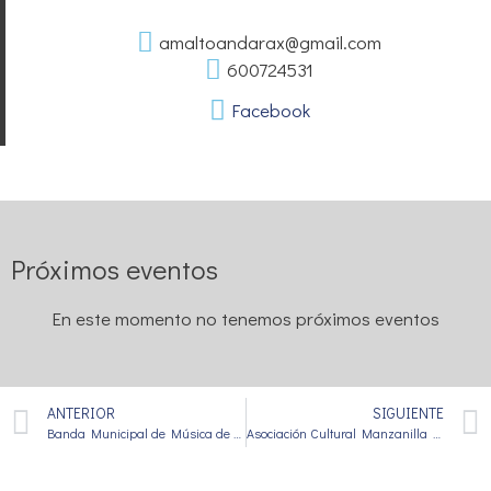
amaltoandarax@gmail.com
600724531
Facebook
Próximos eventos
En este momento no tenemos próximos eventos
ANTERIOR
SIGUIENTE
Banda Municipal de Música de Vera
Asociación Cultural Manzanilla Musical