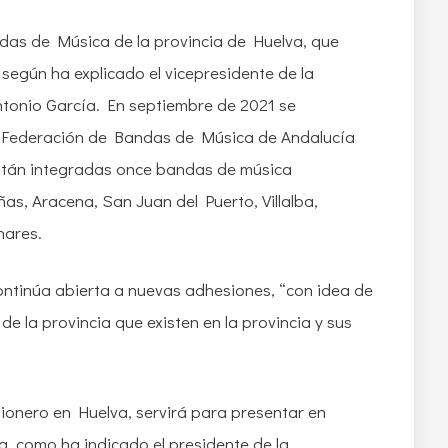
ndas de Música de la provincia de Huelva, que
, según ha explicado el vicepresidente de la
ntonio García. En septiembre de 2021 se
la Federación de Bandas de Música de Andalucía
están integradas once bandas de música
as, Aracena, San Juan del Puerto, Villalba,
nares.
ontinúa abierta a nuevas adhesiones, “con idea de
e la provincia que existen en la provincia y sus
pionero en Huelva, servirá para presentar en
, como ha indicado el presidente de la