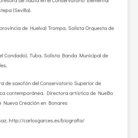
ofesora de flauta en el Conservatorio Elemental
pa (Sevilla).
 provincia de Huelva) Trompa. Solista Orquesta de
del Condado). Tuba. Solista Banda Municipal de
les.
ra de saxofón del Conservatorio Superior de
ica contemporánea. Directora artística de NueBo
 de Nueva Creación en Bonares
az. http://carlosgarces.es/biografia/