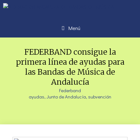
Menú
FEDERBAND consigue la
primera línea de ayudas para
las Bandas de Música de
Andalucía
Federband
ayudas
,
Junta de Andalucía
,
subvención