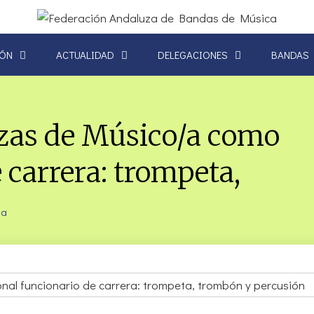
IÓN
ACTUALIDAD
DELEGACIONES
BANDAS
azas de Músico/a como
 carrera: trompeta,
ia