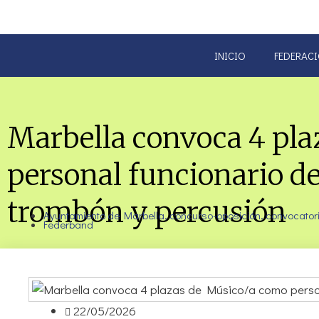
Saltar
al
contenido
INICIO
FEDERAC
Marbella convoca 4 pl
personal funcionario de
trombón y percusión
Ayuntamiento de Marbella
,
concurso-oposición
,
convocator
Federband
22/05/2026